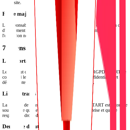
site.
Force majeure
La responsabilité de RGPD START ne pourra être engagée en cas
d'événement imprévisible, irrésistible et extérieur empêchant
l'exécution normale du service.
7. Liens hypertextes
Liens sortants
Le site peut contenir des liens vers des sites tiers. RGPD START ne
contrôle ni leur contenu, ni leurs politiques de confidentialité, et
décline toute responsabilité quant à leur utilisation.
Liens entrants
La création de liens pointant vers le site RGPD START est autorisée
sous réserve qu'elle n'altère pas l'image de l'entreprise et qu'elle
respecte les droits de propriété intellectuelle.
Demande d'autorisation