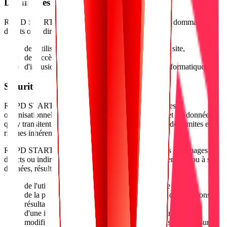
Dommages
RGPD START ne pourra être tenue responsable des dommages
directs ou indirects résultant :
de l'utilisation ou de l'impossibilité d'utiliser le site,
de l'accès non autorisé à des données,
d'intrusions malveillantes, virus ou attaques informatiques.
Sécurité
RGPD START met en œuvre des mesures techniques et
organisationnelles appropriées pour protéger le site et les données
qui y transitent. Néanmoins, l'utilisateur est informé des limites et
risques inhérents à l'utilisation d'Internet.
RGPD START ne saurait être tenue responsable des dommages
directs ou indirects causés à l'utilisateur, à ses équipements ou à ses
données, résultant notamment :
de l'utilisation ou de l'impossibilité d'utiliser le site,
de la présence de virus, logiciels malveillants ou intrusions
résultant de l'utilisation du réseau Internet,
d'une intrusion non autorisée de tiers entraînant une
modification des informations ou contenus disponibles sur le