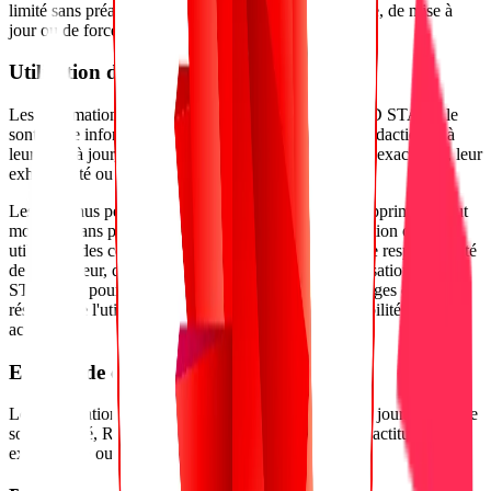
limité sans préavis, notamment en cas de maintenance, de mise à
jour ou de force majeure.
Utilisation des contenus du site
Les informations et contenus publiés sur le site RGPD START le
sont à titre informatif. Malgré le soin apporté à leur rédaction et à
leur mise à jour, RGPD START ne peut garantir leur exactitude, leur
exhaustivité ou leur actualité permanente.
Les contenus peuvent être modifiés, mis à jour ou supprimés à tout
moment, sans préavis. Tout téléchargement, consultation ou
utilisation des contenus du site s'effectue sous la seule responsabilité
de l'utilisateur, qui assume les risques liés à cette utilisation. RGPD
START ne pourra être tenue responsable des dommages éventuels
résultant de l'utilisation des contenus ou de l'impossibilité d'y
accéder.
Exactitude des informations
Les informations publiées sont régulièrement mises à jour. Malgré le
soin apporté, RGPD START ne peut garantir leur exactitude, leur
exhaustivité ou leur actualité à tout moment.