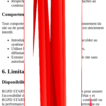
Respecter les droits de propriété intellectuelle attachés au
contenu du site.
Comportements interdits
Tout comportement susceptible de nuire au bon fonctionnement du
site ou de porter atteinte aux droits de RGPD START est strictement
interdit.
Introduire des logiciels malveillants ou tenter d'accéder au
système informatique du site.
Utiliser le site pour envoyer des contenus illicites,
diffamatoires ou frauduleux.
Extraire ou collecter des données présentes sur le site sans
autorisation.
6. Limitation de responsabilité
Disponibilité du service
RGPD START met en œuvre les moyens raisonnables pour assurer
l'accessibilité du site. Toutefois, le site est fourni « en l'état » et
RGPD START ne garantit ni l'absence d'erreurs, ni la continuité ou
la performance du service. L'accès au site peut être interrompu ou