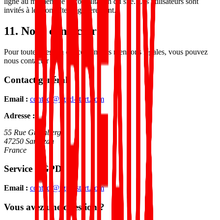
ligne au moment de la consultation du site. Les utilisateurs sont
invités à les consulter régulièrement.
11. Nous contacter
Pour toute question concernant ces mentions légales, vous pouvez
nous contacter :
Contact général
Email :
contact@rgpd-start.com
Adresse :
55 Rue Gutenberg
47250 Samazan
France
Service RGPD
Email :
contact@rgpd-start.com
Vous avez une question ?