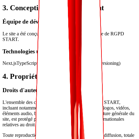
3. Conception et développement
Équipe de développement
Le site a été conçu et développé par l'équipe interne de RGPD
START.
Technologies utilisées
Next.js
TypeScript
Tailwind CSS
Node.js
GitHub (versioning)
4. Propriété intellectuelle
Droits d'auteur
L'ensemble des contenus présents sur le site RGPD START,
incluant notamment les textes, images, graphismes, logos, vidéos,
éléments audio, bases de données, ainsi que la structure générale du
site, est protégé par les législations françaises et internationales
relatives au droit d'auteur.
Toute reproduction, représentation, modification ou diffusion, totale