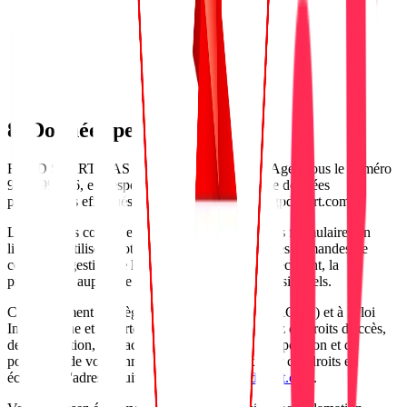
8. Données personnelles
RGPD START, SAS immatriculée au RCS d'Agen sous le numéro
941 699 076, est responsable des traitements de données
personnelles effectués via le site https://www.rgpd-start.com.
Les données collectées par l'intermédiaire de nos formulaires en
ligne sont utilisées notamment pour la gestion des demandes de
contact, la gestion de la relation client et, le cas échéant, la
prospection auprès de clients et prospects professionnels.
Conformément au Règlement (UE) 2016/679 (RGPD) et à la loi
Informatique et Libertés modifiée, vous disposez de droits d'accès,
de rectification, d'effacement, de limitation, d'opposition et de
portabilité de vos données. Vous pouvez exercer ces droits en
écrivant à l'adresse suivante :
contact@rgpd-start.com
.