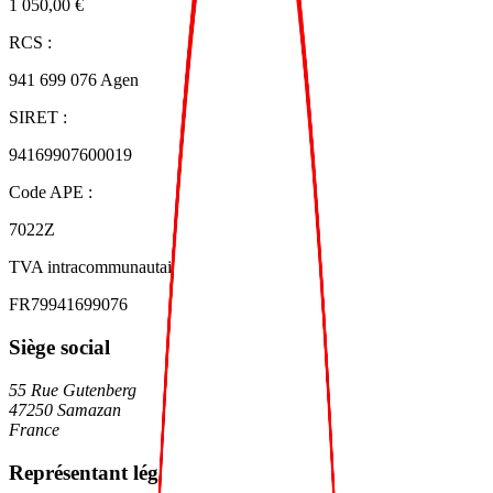
1 050,00 €
RCS :
941 699 076 Agen
SIRET :
94169907600019
Code APE :
7022Z
TVA intracommunautaire :
FR79941699076
Siège social
55 Rue Gutenberg
47250 Samazan
France
Représentant légal