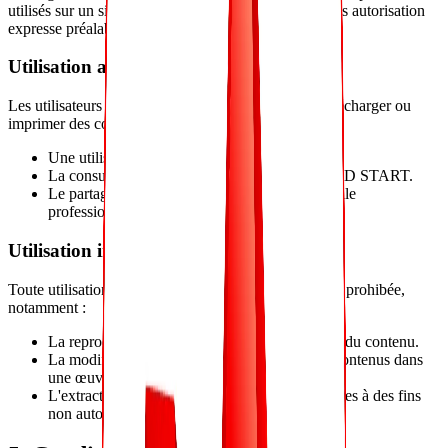
utilisés sur un site tiers ou un support quelconque sans autorisation
expresse préalable.
Utilisation autorisée
Les utilisateurs sont autorisés à consulter le site, à télécharger ou
imprimer des contenus exclusivement pour :
Une utilisation strictement non commerciale.
La consultation des services proposés par RGPD START.
Le partage de contenus dans le cadre d'une veille
professionnelle, sous réserve de citer la source.
Utilisation interdite
Toute utilisation abusive ou détournée du contenu est prohibée,
notamment :
La reproduction ou diffusion totale ou partielle du contenu.
La modification, altération ou intégration des contenus dans
une œuvre tierce.
L'extraction ou réutilisation des bases de données à des fins
non autorisées.