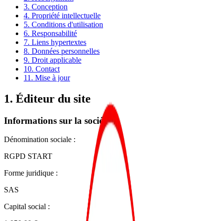
3. Conception
4. Propriété intellectuelle
5. Conditions d'utilisation
6. Responsabilité
7. Liens hypertextes
8. Données personnelles
9. Droit applicable
10. Contact
11. Mise à jour
1. Éditeur du site
Informations sur la société
Dénomination sociale :
RGPD START
Forme juridique :
SAS
Capital social :