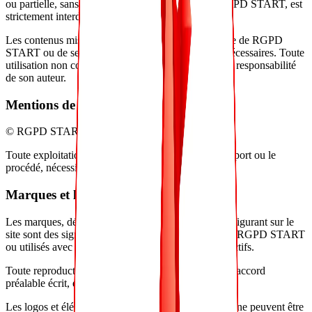
ou partielle, sans autorisation écrite préalable de RGPD START, est
strictement interdite.
Les contenus mis en ligne sont la propriété exclusive de RGPD
START ou de ses partenaires disposant des droits nécessaires. Toute
utilisation non conforme est susceptible d'engager la responsabilité
de son auteur.
Mentions de copyright
© RGPD START – Tous droits réservés.
Toute exploitation du contenu, quel qu'en soit le support ou le
procédé, nécessite une autorisation préalable.
Marques et logos
Les marques, dénominations commerciales et logos figurant sur le
site sont des signes distinctifs protégés appartenant à RGPD START
ou utilisés avec l'autorisation de leurs titulaires respectifs.
Toute reproduction, utilisation ou modification, sans accord
préalable écrit, est strictement interdite.
Les logos et éléments identitaires de RGPD START ne peuvent être