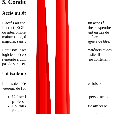
5. Conditions d'utilisation
Accès au site
L'accès au site est ouvert à tout utilisateur disposant d'un accès à
Internet. RGPD START se réserve le droit de restreindre, suspendre
ou interrompre l'accès au site, à tout moment, notamment en cas de
maintenance, de mise à jour, d'incident technique ou de force
majeure, sans que sa responsabilité ne puisse être engagée à ce titre.
L'utilisateur reconnaît disposer des compétences, des matériels et des
logiciels nécessaires pour utiliser Internet et accéder au site. Il
s'engage à utiliser un équipement informatique récent, ne contenant
pas de virus et en parfait état de fonctionnement.
Utilisation conforme
L'utilisateur s'engage à utiliser le site dans le respect des lois en
vigueur, de l'ordre public et des droits de tiers.
Utiliser les contenus uniquement pour un usage personnel ou
professionnel légitime.
Fournir des informations exactes et ne pas tenter d'altérer le
fonctionnement du site.